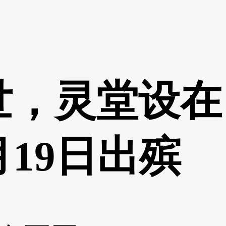
世，灵堂设在
19日出殡