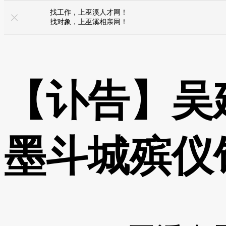
鸡血哥网
找工作，上巫溪人才网！
找对象，上巫溪相亲网！
【讣告】吴
墨斗城殡仪