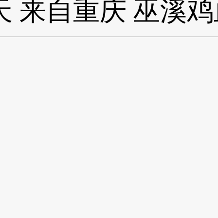
天
来自重庆
巫溪鸡