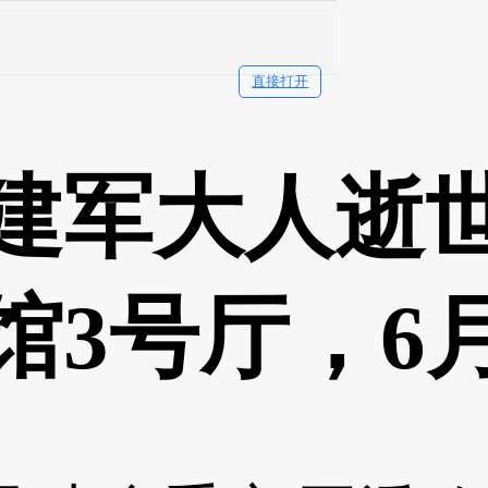
直接打开
建军大人逝
馆3号厅，6月