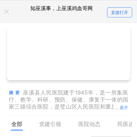
知巫溪事，上巫溪鸡血哥网
直接打开
巫溪县人民医院建于1945年，是一所集医
摘要
疗、教学、科研、预防、保健、康复于一体的国
家三级综合医院，是璧山区人民医院和重庆市人
...
展开
民医院“组团式”帮扶国家乡村振兴重点帮扶医
院，是重庆三峡医药高等专科学校非直管附属医
全部
党建引领
医院动态
民医进
院，是重庆市住院医师规范化培训基地，是重医
大附一院、附二院、儿童医院、重庆大学附属肿