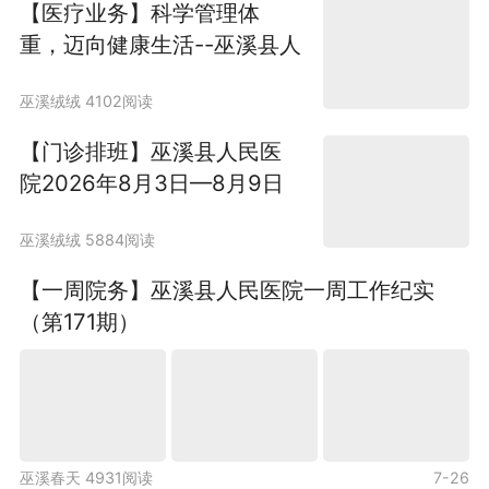
【医疗业务】科学管理体
瘤医院、重庆西南医院、新桥医院、大坪医院、
重，迈向健康生活--巫溪县人
重庆大学附属三峡医院和山东省多家三甲医院技
术指导和对口帮扶医院。医疗辐射县内及县外神
民医院体重管理门诊正式开
农架林区、竹溪县、奉节县、巫山县、开州区、
巫溪绒绒 4102阅读
诊
云阳县、城口县、镇坪县等渝陕鄂川地区约60万
人口。
【门诊排班】巫溪县人民医
院2026年8月3日—8月9日
门诊医生坐诊信息
巫溪绒绒 5884阅读
【一周院务】巫溪县人民医院一周工作纪实
（第171期）
巫溪春天 4931阅读
7-26