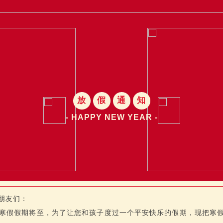
放
假
通
知
- HAPPY NEW YEAR -
朋友们：
寒假假期将至，为了让您和孩子度过一个平安快乐的假期，现把寒