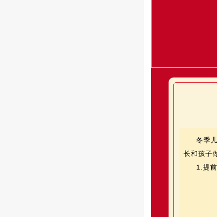
冬季
长和孩子
1.提