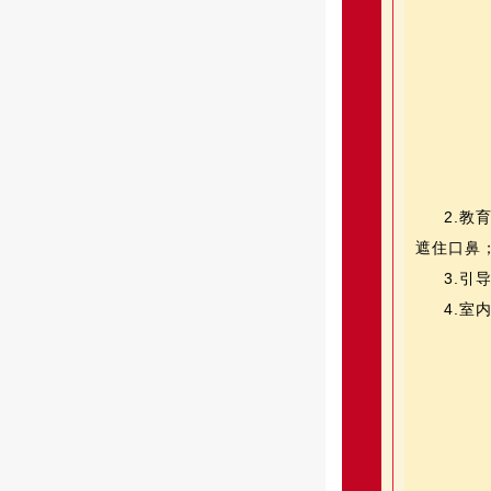
2.教
遮住口鼻
3.
4.室