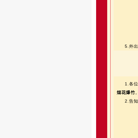
5.外
1.各
烟花爆竹
2.