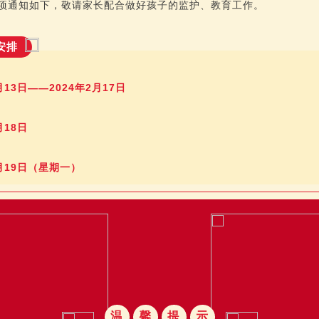
项通知如下，敬请家长配合做好孩子的监护、教育工作。
安排
：
月13日——2024年2月17日
：
月18日
：
2月19日（星期一）
温
馨
提
示