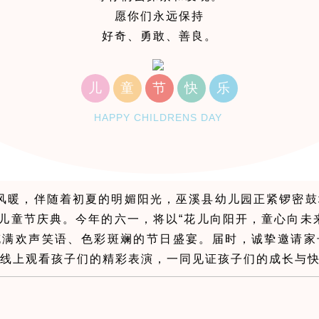
愿你们永远保持
好奇、勇敢、善良。
儿
童
节
快
乐
HAPPY CHILDRENS DAY
风暖，伴随着初夏的明媚阳光，巫溪县幼儿园正紧锣密鼓
”儿童节庆典。今年的六一，将以“花儿向阳开，童心向未
充满欢声笑语、色彩斑斓的节日盛宴。届时，诚挚邀请家
士线上观看孩子们的精彩表演，一同见证孩子们的成长与