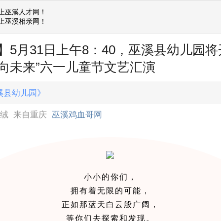
上巫溪人才网！
上巫溪相亲网！
】5月31日上午8：40，巫溪县幼儿园将
向未来”六一儿童节文艺汇演
溪县幼儿园》
绒绒
来自重庆
巫溪鸡血哥网
小小的你们，
拥有着无限的可能，
正如那蓝天白云般广阔，
等你们去探索和发现。