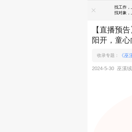
知巫溪事，上巫溪鸡血哥网
找工作，
找对象，
【直播预告
阳开，童心
收录专题：
《巫
2024-5-30
巫溪