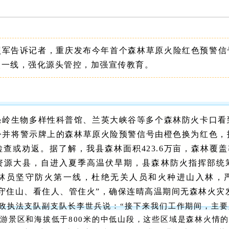
照军告诉记者，重庆发布今年首个森林草原火险红色预警信
火一线，强化源头管控，加强宣传教育。
条岭生物多样性科普馆、兰英大峡谷等多个森林防火卡口看
令并将警示牌上的森林草原火险预警信号由橙色换为红色，
查或劝返。据了解，我县森林面积423.6万亩，森林覆盖率
资源大县，自进入夏季高温伏旱期，县森林防火指挥部统
名护林员坚守防火第一线，杜绝无关人员和火种进山入林，
“守住山、看住人、管住火”，确保连晴高温期间无森林火灾
政执法支队副支队长李世兵说：
“接下来我们工作期间，主
游景区和海拔低于800米的中低山段，这些区域是森林火情