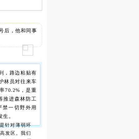
号后，他和同事
到，路边粘贴有
护林员对往来车
70.2%，是重
筹推进森林防工
严禁一切野外用
发生。
要是针对薄弱环
的高发区。我们