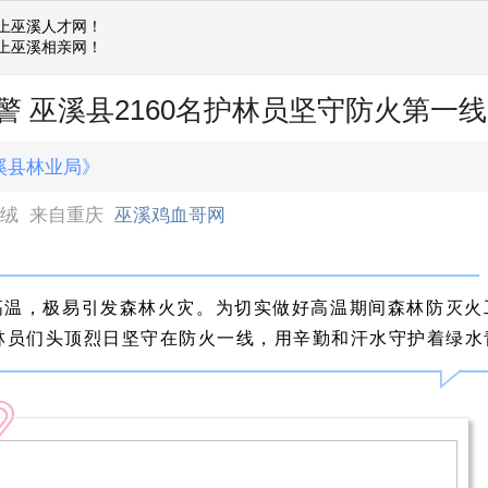
上巫溪人才网！
上巫溪相亲网！
警 巫溪县2160名护林员坚守防火第一线
溪县林业局》
绒绒
来自重庆
巫溪鸡血哥网
高温，极易引发森林火灾。为切实做好高温期间森林防灭火
护林员们头顶烈日坚守在防火一线，用辛勤和汗水守护着绿水