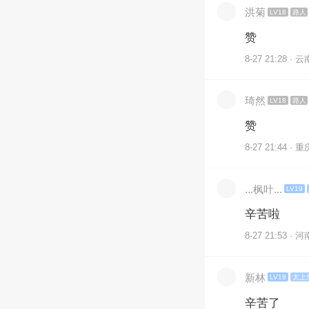
洪菊
LV18
路人
赞
8-27 21:28 · 云
琦然
LV18
路人
赞
8-27 21:44 · 重
...枫叶...
LV19
辛苦啦
8-27 21:53 · 河
新林
LV18
太上
辛苦了