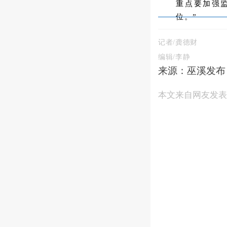
重点要加强
位。”
记者
/
龚德财
编辑/李静
来源：巫溪发布
本文来自网友发