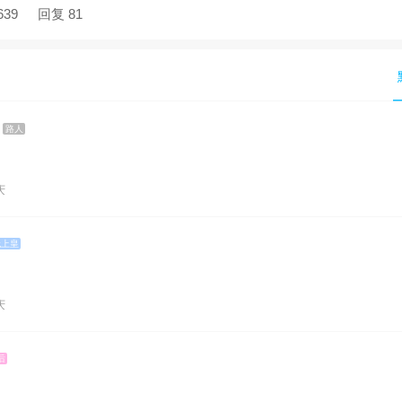
639
回复 81
路人
庆
无上皇
庆
后