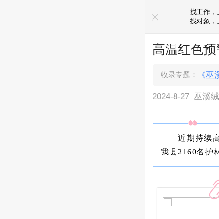
知巫溪事，上巫溪鸡血哥网
找工作，
找对象，
高温红色预
收录专题：
《巫
2024-8-27
巫溪
近期持续
我县2160名