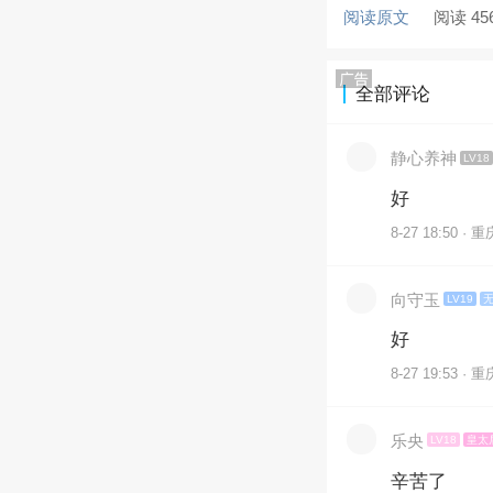
阅读原文
阅读 45
全部评论
静心养神
LV18
好
8-27 18:50 · 重
向守玉
LV19
好
8-27 19:53 · 重
乐央
LV18
皇太
辛苦了